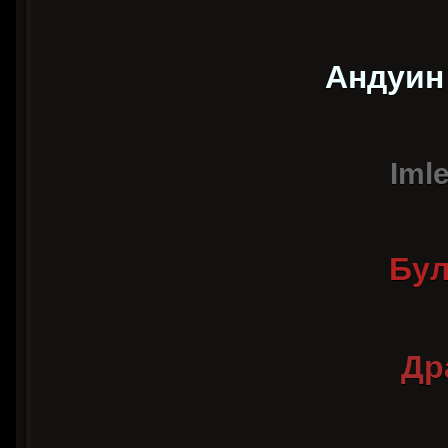
Андуин
Imle
Бул
Др