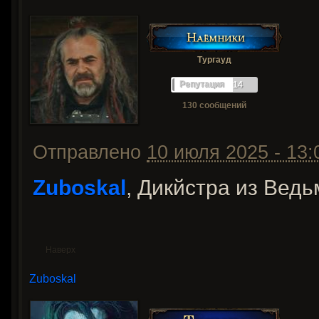
Тургауд
Репутация
14
130 сообщений
Отправлено
10 июля 2025 - 13:
Zuboskal
, Дикйстра из Вед
Наверх
Zuboskal