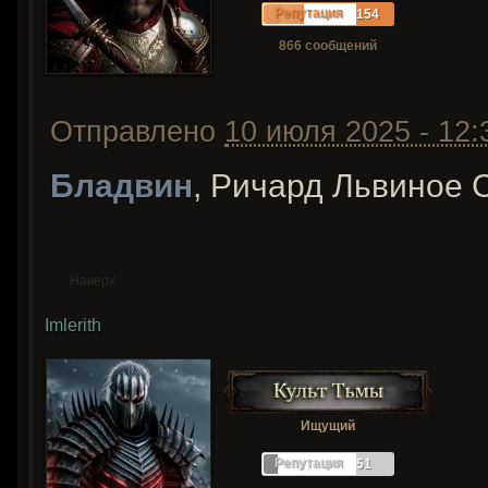
Репутация
154
866 сообщений
Отправлено
10 июля 2025 - 12:
Бладвин
, Ричард Львиное
Наверх
Imlerith
Ищущий
Репутация
51