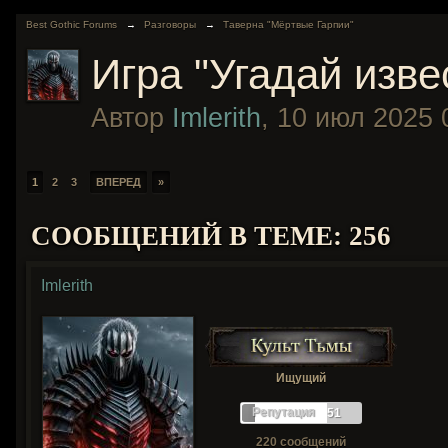
Best Gothic Forums
→
Разговоры
→
Таверна "Мёртвые Гарпии"
Игра "Угадай изве
Автор
Imlerith
,
10 июл 2025 
1
2
3
ВПЕРЕД
»
СООБЩЕНИЙ В ТЕМЕ: 256
Imlerith
Ищущий
Репутация
51
220 сообщений