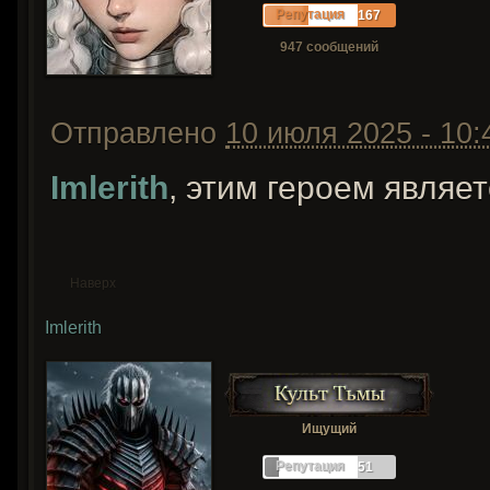
Репутация
167
947 сообщений
Отправлено
10 июля 2025 - 10:
Imlerith
, этим героем явля
Наверх
Imlerith
Ищущий
Репутация
51