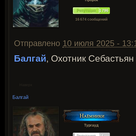
Пророк
Репутация
1 796
16 674 сообщений
Отправлено
10 июля 2025 - 13:
Балгай
, Охотник Себастья
Наверх
Балгай
Тургауд
Репутация