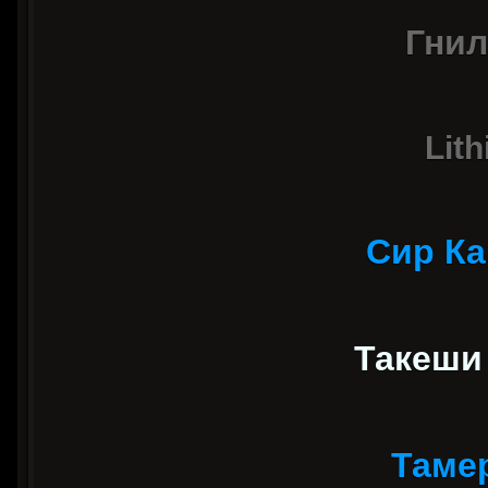
Гнил
Lit
Сир Ка
Такеши
Таме