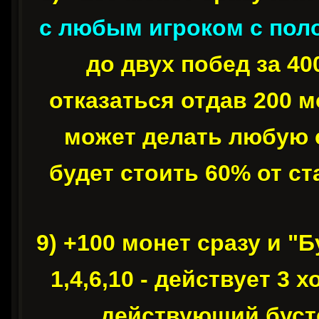
с любым игроком с пол
до двух побед за 4
отказаться отдав 200 м
может делать любую с
будет стоить 60% от ст
9) +100 монет сразу и "
1,4,6,10 - действует 3
действующий бусте