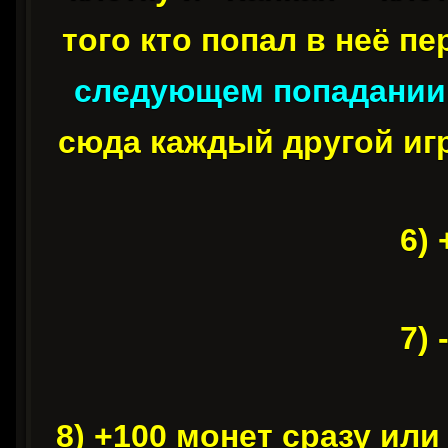
того кто попал в неё п
следующем попадании
сюда каждый другой игр
6) 
7) 
8) +100 монет сразу ил