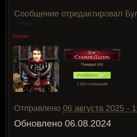
Сообщение отредактировал Булл
Наверх
Буллит
Генерал (✫)
Репутация
407
1 930 сообщений
Отправлено
06 августа 2025 - 
Обновлено 06.08.2024