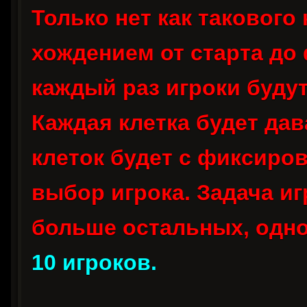
Только нет как такового
хождением от старта до 
каждый раз игроки буду
Каждая клетка будет да
клеток будет с фиксиро
выбор игрока. Задача иг
больше остальных, одн
10 игроков.