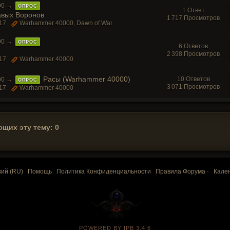
00
→
ОПРОС
1 Ответ
авых Воронов
1 717 Просмотров
17
Warhammer 40000
,
Dawn of War
00
→
ОПРОС
6 Ответов
2 398 Просмотров
17
Warhammer 40000
Расы (Warhammer 40000)
10 Ответов
00
→
ОПРОС
3 071 Просмотров
17
Warhammer 40000
щих эту тему: 0
кий (RU)
Помощь
Политика Конфиденциальности
Правила Форума
·
Кале
POWERED BY IPB 3.4.6