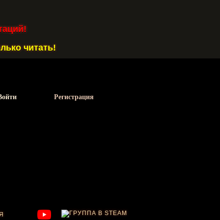
таций!
лько читать!
Войти
Регистрация
Я