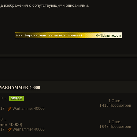
да изображения с сопутствующими описаниями.
ARHAMMER 40000
00
→
ОПРОС
1 Ответ
1 415 Просмотров
017
Warhammer 40000
00
→
1 Ответ
mer 40000)
1 647 Просмотров
017
Warhammer 40000