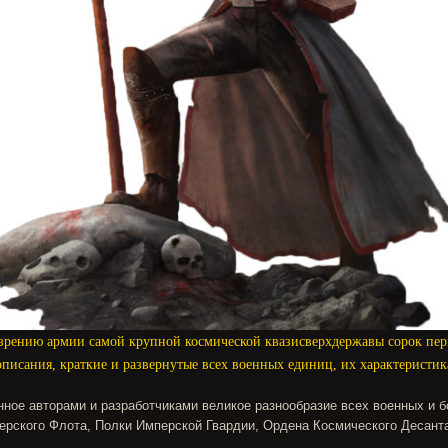
зрению армии самой крупной космической квазисверхдержавы сорок пер
писания, краткие и развернутые всех военных единиц, их характеристик
ное авторами и разработчиками великое разнообразие всех военных и 
рского Флота, Полки Имперской Гвардии, Ордена Космического Десанта