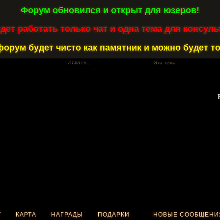
Форум обновился и открыт для юзеров!
удет работать только чат и одна тема для консуль
форум будет чисто как памятник и можно будет то
Эта тема
Т
КАРТА
НАГРАДЫ
ПОДАРКИ
НОВЫЕ СООБЩЕНИ