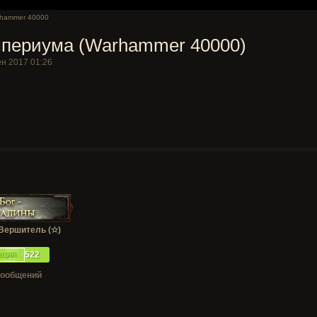
hammer 40000
периума (Warhammer 40000)
ен 2017 01:26
Вершитель (✫)
ация
522
сообщений