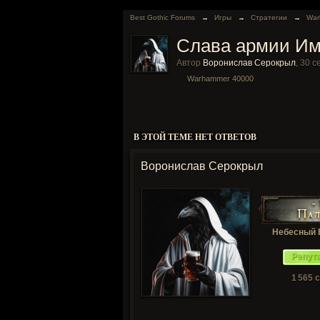
Best Gothic Forums
→
Игры
→
Стратегии
→
War
Слава армии Им
Автор
Воронислав Серокрыл
,
30 с
Warhammer 40000
В ЭТОЙ ТЕМЕ НЕТ ОТВЕТОВ
Воронислав Серокрыл
Небесный 
Репут
1 565 