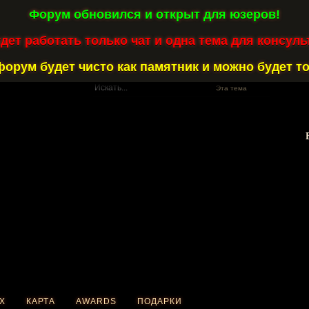
Форум обновился и открыт для юзеров!
удет работать только чат и одна тема для консуль
форум будет чисто как памятник и можно будет то
Эта тема
X
КАРТА
AWARDS
ПОДАРКИ