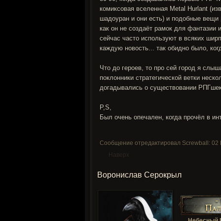
комиксовая вселенная Metal Hurlant (из
шадоуран и они есть) и подобные вещи 
как он не создаёт рамок для фантазии 
сейчас часто используют в всяких шир
каждую новость... так обидно было, ког
Что до героев, то про сей город я слыш
поклонники стратегической ветки неско
догадывались о существовании РПГшек
P,S,
Был очень опечален, когда прочёл в ин
Сообщение отредактировал Screwball: 02 M
Наверх
Воронислав Серокрыл
Небесный 