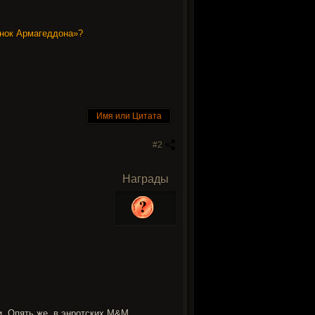
инок Армагеддона»?
Имя или Цитата
#2
Награды
и. Опять же, в энротских M&M