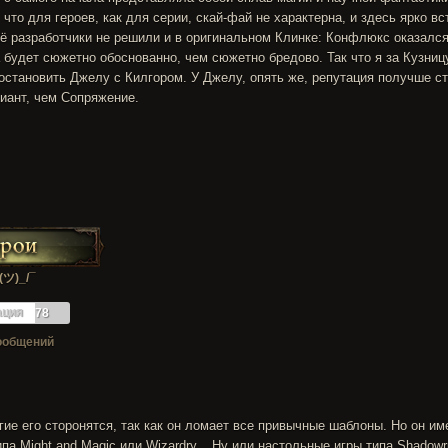
что для героев, как для серии, скай-фай не характерна, и здесь ярко вс
ё разработчики не решили и в оригинальном Клинке: Конфлюкс оказался 
 будет сюжетно обоснованно, чем сюжетно бредово. Так что я за Кузниц
остановить Джелу с Килгором. У Джелу, опять же, репутация получше с
иант, чем Сопряжение.
(ツ)_/¯
ация
78
ообщений
ие его сторонятся, так как он ломает все привычные шаблоны. Но он и
па Might and Magic или Wizardry... Ну или настольные игры типа Shadowr