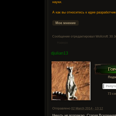
науки.
А как вы относитесь к идее разработчи
Сообщение отредактировал Wollcroft: 30 Ju
Наверх
djulian13
Подм
Репут
73 с
Отправлено
02 March 2014 - 13:12
Ничуть не возражаю. Старая Вселенная