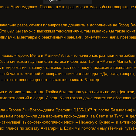
нок Армагеддона». Правда, в этот раз мне хотелось бы поговорить не о 
 изначально разработчики планировали добавить в дополнение не Город Эл
о был бы замок с высокими тенхологиями, там имелись бы такие юниты,
пилами, минотавры с реактивными ранцами, огнеметчики, наги, превращ
 наших «Героях Меча и Магии»? А то, что ничего как раз таки и не забы
 была синтезом научной фантастики и фэнтези. Так, в «Мече и Магии 6, 
ь в мире магии, к концу сталкивались нос к носу с высокими технология
шей частью жителей и превратившимися в легенды. «Да, есть, говорят, 
 – это так непосвященные пытаются описать бластер.
ча и магии» – вплоть до Тройки был сделан уклон лишь на мир фэнтези,
оких технологий и сюда. И ведь было готово даже сюжетное обоснование
ла «Героев 3» «Возрождение Эрафии» (1165-1167 гг. после Безмолвия) 
ам нам предложили два варианта прохождения: за Свет и за Тьму. А дел
 сгинувшей высокотехнологичной эпохи – Небесную Кузню – и активиров
их планов по захвату Антагарича. Если мы помогали ему (Темный путь) 