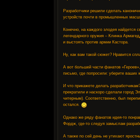
Разработчики решили сделать канонично
устройств почти в промышленных масшт
Конечно, на каждого злодея найдется с
легендарного оружия – Клинка Армагед
и выстоять против армии Кастора.
Ну, как вам такой сюжет? Нравится спл
А вот большей части фанатов «Героев»,
письмо, где попросили: уберите ваших 
И что прикажете делать разработчикам
прекратили и наскоро сделали город Э
читерным). Соответственно, был перепи
остался.
Однако же ряду фанатов идея-то понрав
Фордж, где-то следуя замыслам разрабо
А также по сей день не утихают яростн