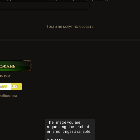
Гости не могут голосовать
астер
ация
192
ообщений