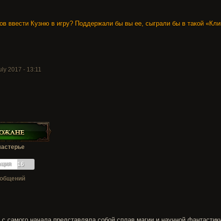
ков ввести Кузню в игру? Поддержали бы вы ее, сыграли бы в такой «Кл
ly 2017 - 13:11
астерье
ация
16
ообщений
 с самого начала представляла собой сплав магии и научной фантастик