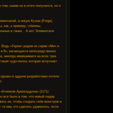
том, каким он в итоге получился, но о
ементалей, а некую Кузню (Forge),
 как, к примеру, гоблины,
енные в танки... А вот Элементали
л. Ведь «Герои» родом из серии «Меч и
7 и 8», касающихся непосредственно
ми, некогда имевшимися на всех трех
такая чудо-палка, которая испускает
 однако в аддоне разработчики хотели
!
и «Клинком Армагеддона» (1171)
о все было в том, что новый лидер
ать ее, чтобы создать себе монстров и
– то ему это сделать удавалось, если