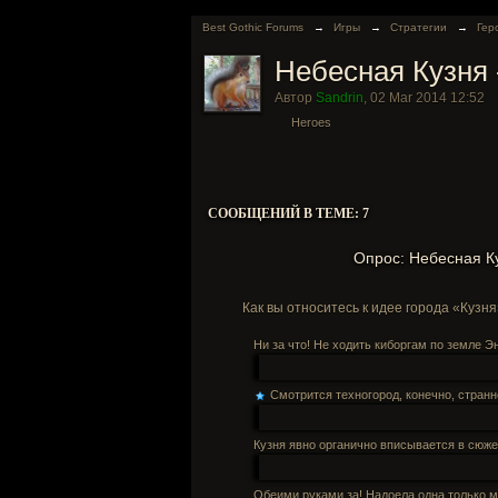
Best Gothic Forums
→
Игры
→
Стратегии
→
Гер
Небесная Кузня 
Автор
Sandrin
,
02 Mar 2014 12:52
Heroes
СООБЩЕНИЙ В ТЕМЕ: 7
Опрос: Небесная Ку
Как вы относитесь к идее города «Кузн
Ни за что! Не ходить киборгам по земле Э
Смотрится техногород, конечно, странн
Кузня явно органично вписывается в сюжет
Обеими руками за! Надоела одна только м