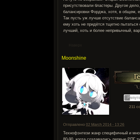
присутствовали бластеры. Другое дело, 
балансировки Форджа, хотя, в общем, е
Так пусть уж лучше отсутствие баланса
ему хоть не придётся тщетно пытаться 
лучший, хоть и более непривычный, вар
Наверх
Moonshine
¯\_
Репут
211 с
Отправлено
02 March 2014 - 13:26
Технофэнтези жанр специфичный и мног
80-90, когда создавались первые РПГ ти