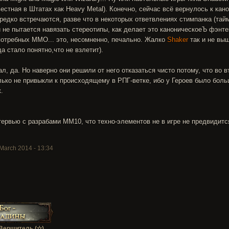
вестная в Штатах как Heavy Metal). Конечно, сейчас всё вернулось к кан
редко встречаются, разве что в некоторых ответвлениях стимпанка (тай
и не пытается навязать стереотипы, как делает это каноническоеЪ фэнт
потребных ММО... это, несомненно, печально. Жалко
Shaker
так и не выш
да стало понятно,что не взлетит).
ал, да. Но наверно они решили от него отказаться чисто потому, что во 
лько не привыкли к происходящему в РПГ-ветке, ибо у Героев было бол
.
тервью с разрабами ММ10, что техно-элементов не в игре не предвидится
arch 2014 - 13:34
Вершитель (✫)