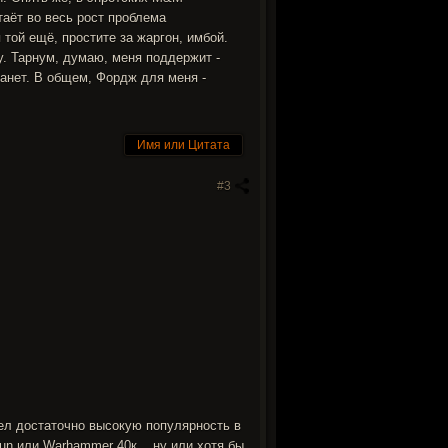
таёт во весь рост проблема
той ещё, простите за жаргон, имбой.
у. Тарнум, думаю, меня поддержит -
танет. В общем, Фордж для меня -
Имя или Цитата
#3
мел достаточно высокую популярность в
un или Warhammer 40к... ну или хотя бы