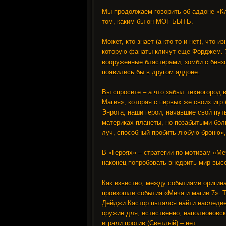
Мы продолжаем говорить об аддоне «Кли
том, каким бы он МОГ БЫТЬ.
Может, кто знает (а кто-то и нет), что
которую фанаты кличут еще Форджем. Эт
вооруженные бластерами, зомби с бензо
появились бы в другом аддоне.
Вы спросите – а что забыл техногород в
Магия», которая с первых же своих игр
Энрота, наши герои, начавшие свой пут
материках планеты, но позабытыми боль
луч, способный пробить любую броню»,
В «Героях» – стратегии по мотивам «Ме
наконец попробовать внедрить мир выс
Как известно, между событиями оригина
произошли события «Меча и магии 7». Т
Дейджи Кастор пытался найти наследие
оружие для, естественно, наполеоновск
играли против (Светлый) – нет.