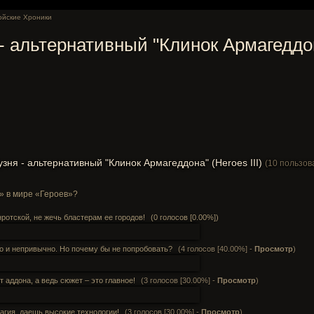
ойские Хроники
- альтернативный "Клинок Армагеддона
зня - альтернативный "Клинок Армагеддона" (Heroes III)
(10 пользов
я» в мире «Героев»?
нротской, не жечь бластерам ее городов!
(0 голосов [0.00%])
о и непривычно. Но почему бы не попробовать?
(4 голосов [40.00%] -
Просмотр
)
 аддона, а ведь сюжет – это главное!
(3 голосов [30.00%] -
Просмотр
)
агия, даешь высокие технологии!
(3 голосов [30.00%] -
Просмотр
)