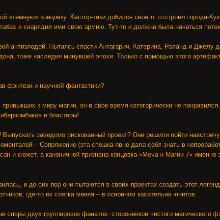
й «темную» концовку. Кастор-таки добился своего: отстроил города-Куз
абах и снарядил ими свою армию. Тут-то и должна была начаться потех
вой антизлодей. Пытаясь спасти Антагарич, Катерина, Роланд и Джелу 
дона, тоже наследия минувшей эпохи. Только с помощью этого артефак
ав фэнтези и научной фантастики?
 привыкших к миру магии, он в свое время категорически не понравился
киберзомбаков и бластеры!
? Выпускать заведомо рискованный проект? Они решили пойти навстречу
лементалей – Сопряжение (эта спешка явно дала себя знать в непрораб
сан и сюжет, а каноничной признана концовка «Меча и Магии 7» именно 
илась, и до сих пор они пытаются в своих проектах создать этот леген
тчиков, где-то их слегка меняя – в основном касательно юнитов.
ые споры двух группировок фанатов: сторонников чистого магического фэ