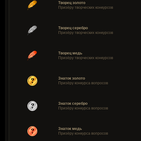
Творец золото
Призёру творческих конкурсов
Творец серебро
Призёру творческих конкурсов
Творец медь
Призёру творческих конкурсов
Знаток золото
Призёру конкурса вопросов
Знаток серебро
Призёру конкурса вопросов
Знаток медь
Призёру конкурса вопросов