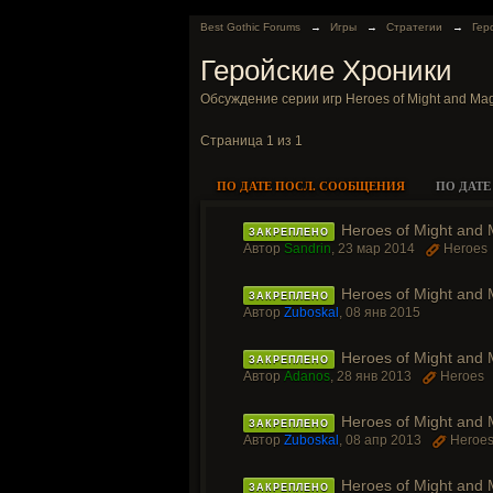
Best Gothic Forums
→
Игры
→
Стратегии
→
Гер
Геройские Хроники
Обсуждение серии игр Heroes of Might and Mag
Страница 1 из 1
ПО ДАТЕ ПОСЛ. СООБЩЕНИЯ
ПО ДАТЕ
Heroes of Might and 
ЗАКРЕПЛЕНО
Автор
Sandrin
,
23 мар 2014
Heroes
Heroes of Might and 
ЗАКРЕПЛЕНО
Автор
Zuboskal
,
08 янв 2015
Heroes of Might and M
ЗАКРЕПЛЕНО
Автор
Adanos
,
28 янв 2013
Heroes
Heroes of Might and M
ЗАКРЕПЛЕНО
Автор
Zuboskal
,
08 апр 2013
Heroe
Heroes of Might and 
ЗАКРЕПЛЕНО