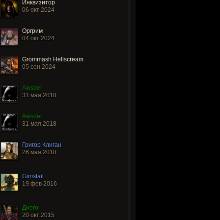
Инквизитор
06 окт 2024
Оргрим
04 окт 2024
Grommash Hellscream
05 сен 2024
Awsder
31 мая 2018
Awsder
31 мая 2018
Григор Клиган
26 мая 2018
Gimstail
19 фев 2016
Диего
20 окт 2015