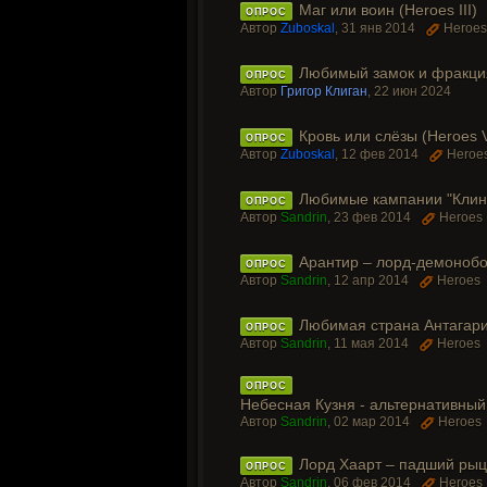
Маг или воин (Heroes III)
ОПРОС
Автор
Zuboskal
,
31 янв 2014
Heroes
Любимый замок и фракция 
ОПРОС
Автор
Григор Клиган
,
22 июн 2024
Кровь или слёзы (Heroes V
ОПРОС
Автор
Zuboskal
,
12 фев 2014
Heroe
Любимые кампании "Клинка
ОПРОС
Автор
Sandrin
,
23 фев 2014
Heroes
Арантир – лорд-демонобо
ОПРОС
Автор
Sandrin
,
12 апр 2014
Heroes
Любимая страна Антагарич
ОПРОС
Автор
Sandrin
,
11 мая 2014
Heroes
ОПРОС
Небесная Кузня - альтернативный 
Автор
Sandrin
,
02 мар 2014
Heroes
Лорд Хаарт – падший рыца
ОПРОС
Автор
Sandrin
,
06 фев 2014
Heroes