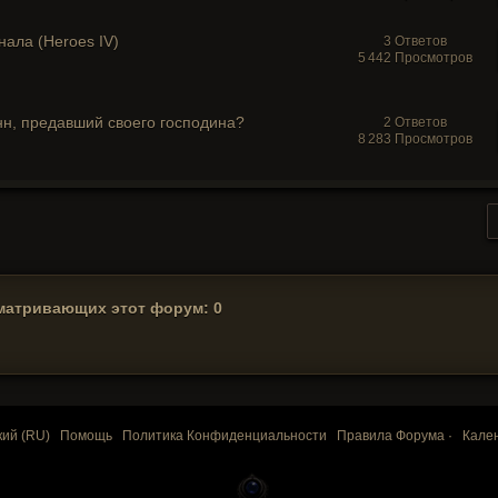
ала (Heroes IV)
3 Ответов
5 442 Просмотров
нн, предавший своего господина?
2 Ответов
8 283 Просмотров
матривающих этот форум: 0
кий (RU)
Помощь
Политика Конфиденциальности
Правила Форума
·
Кале