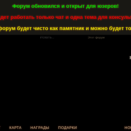
Форум обновился и открыт для юзеров!
удет работать только чат и одна тема для консуль
форум будет чисто как памятник и можно будет то
Этот форум
Т
КАРТА
НАГРАДЫ
ПОДАРКИ
НО