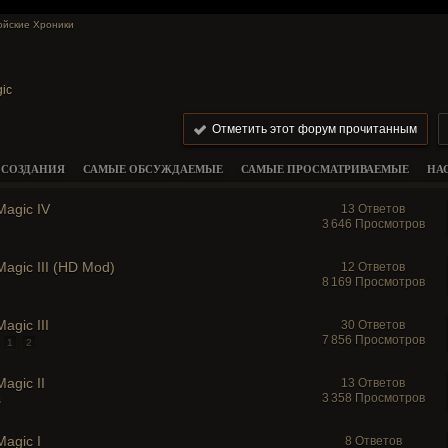
ойские Хроники
ic
Отметить этот форум прочитанным
 СОЗДАНИЯ
САМЫЕ ОБСУЖДАЕМЫЕ
САМЫЕ ПРОСМАТРИВАЕМЫЕ
НА
Magic IV
13 Ответов
3 646 Просмотров
Magic III (HD Mod)
12 Ответов
8 169 Просмотров
agic III
30 Ответов
7 856 Просмотров
1
2
agic II
13 Ответов
3 358 Просмотров
s
Magic I
8 Ответов