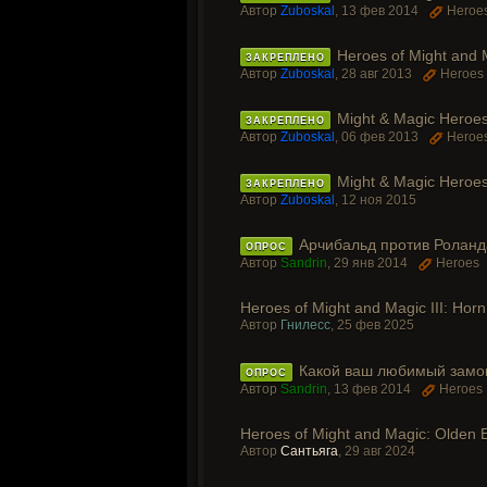
Автор
Zuboskal
,
13 фев 2014
Heroe
Heroes of Might and 
ЗАКРЕПЛЕНО
Автор
Zuboskal
,
28 авг 2013
Heroes
Might & Magic Heroes
ЗАКРЕПЛЕНО
Автор
Zuboskal
,
06 фев 2013
Heroe
Might & Magic Heroes
ЗАКРЕПЛЕНО
Автор
Zuboskal
,
12 ноя 2015
Арчибальд против Роланда
ОПРОС
Автор
Sandrin
,
29 янв 2014
Heroes
Heroes of Might and Magic III: Horn
Автор
Гнилесс
,
25 фев 2025
Какой ваш любимый замок 
ОПРОС
Автор
Sandrin
,
13 фев 2014
Heroes
Heroes of Might and Magic: Olden 
Автор
Сантьяга
,
29 авг 2024