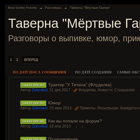
Best Gothic Forums
→
Разговоры
→
Таверна "Мёртвые Гарпии"
Таверна "Мёртвые Га
Разговоры о выпивке, юмор, при
1
2
ВПЕРЕД
ПО ДАТЕ ПОСЛ. СООБЩЕНИЯ
ПО ДАТЕ СОЗДАНИЯ
САМЫЕ ОБ
Трактир "У Титана" (Флудилка)
ЗАКРЕПЛЕНО
Автор
Zuboskal
,
31 дек 2017
Флудилка
,
Новости
,
Страшилки
Юмор
ЗАКРЕПЛЕНО
Автор
Zuboskal
,
25 июн 2013
Приколы
,
Розыгрыши
,
Анекдоты
Как вы попали на форум?
ЗАКРЕПЛЕНО
Автор
Zuboskal
,
18 апр 2013
1
2
Поздравления
ЗАКРЕПЛЕНО