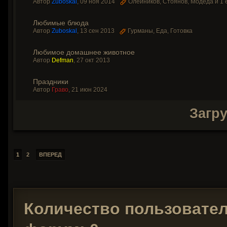
Автор
Zuboskal
,
09 ноя 2014
Олейников
,
Стоянов
,
Модеда
и 1 
Любимые блюда
Автор
Zuboskal
,
13 сен 2013
Гурманы
,
Еда
,
Готовка
Любимое домашнее животное
Автор
Defman
,
27 окт 2013
Праздники
Автор
Граво
,
21 июн 2024
Загр
1
2
ВПЕРЕД
Количество пользовате