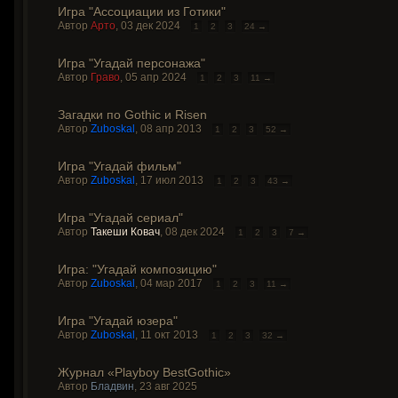
Игра "Ассоциации из Готики"
Автор
Арто
,
03 дек 2024
1
2
3
24 →
Игра "Угадай персонажа"
Автор
Граво
,
05 апр 2024
1
2
3
11 →
Загадки по Gothic и Risen
Автор
Zuboskal
,
08 апр 2013
1
2
3
52 →
Игра "Угадай фильм"
Автор
Zuboskal
,
17 июл 2013
1
2
3
43 →
Игра "Угадай сериал"
Автор
Такеши Ковач
,
08 дек 2024
1
2
3
7 →
Игра: "Угадай композицию"
Автор
Zuboskal
,
04 мар 2017
1
2
3
11 →
Игра "Угадай юзера"
Автор
Zuboskal
,
11 окт 2013
1
2
3
32 →
Журнал «Playboy BestGothic»
Автор
Бладвин
,
23 авг 2025