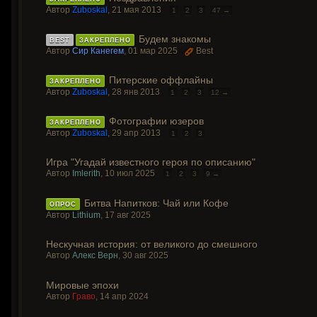
Автор
Zuboskal
,
21 мая 2013
1
2
3
47 →
Будем знакомы
BEST
ЗАКРЕПЛЕНО
Автор
Сир Канегем
,
01 мар 2025
Best
Питерские оффлайны
ЗАКРЕПЛЕНО
Автор
Zuboskal
,
28 янв 2013
1
2
3
12 →
Фотографии юзеров
ЗАКРЕПЛЕНО
Автор
Zuboskal
,
29 апр 2013
1
2
3
Игра "Угадай известного героя по описанию"
Автор
Imlerith
,
10 июл 2025
1
2
3
9 →
Битва Напитков: Чай или Кофе
ОПРОС
Автор
Lithium
,
17 авг 2025
Нескучная история: от великого до смешного
Автор
Алекс Верн
,
30 авг 2025
Мировые эпохи
Автор
Граво
,
14 апр 2024