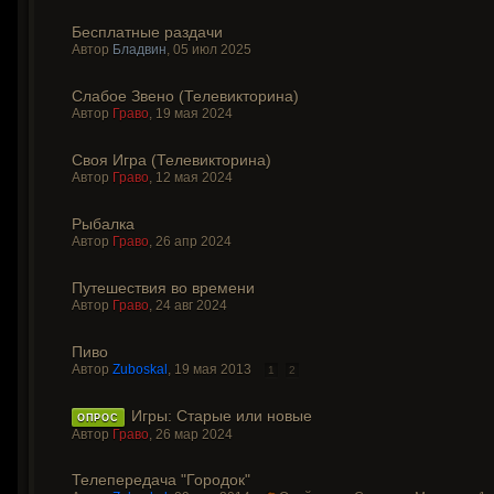
Бесплатные раздачи
Автор
Бладвин
,
05 июл 2025
Слабое Звено (Телевикторина)
Автор
Граво
,
19 мая 2024
Своя Игра (Телевикторина)
Автор
Граво
,
12 мая 2024
Рыбалка
Автор
Граво
,
26 апр 2024
Путешествия во времени
Автор
Граво
,
24 авг 2024
Пиво
Автор
Zuboskal
,
19 мая 2013
1
2
Игры: Старые или новые
ОПРОС
Автор
Граво
,
26 мар 2024
Телепередача "Городок"