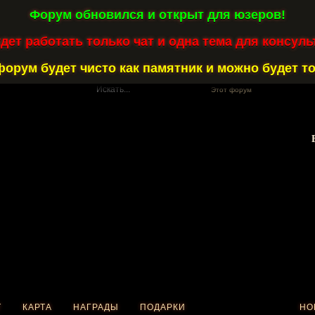
Форум обновился и открыт для юзеров!
удет работать только чат и одна тема для консуль
форум будет чисто как памятник и можно будет то
Этот форум
Т
КАРТА
НАГРАДЫ
ПОДАРКИ
НО