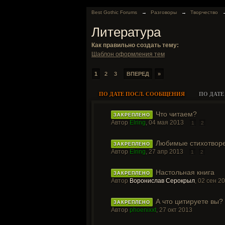
Best Gothic Forums
→
Разговоры
→
Творчество
Литература
Как правильно создать тему:
Шаблон оформления тем
1
2
3
ВПЕРЕД
»
ПО ДАТЕ ПОСЛ. СООБЩЕНИЯ
ПО ДАТЕ
Что читаем?
ЗАКРЕПЛЕНО
Автор
Elring
,
04 мая 2013
1
2
Любимые стихотвор
ЗАКРЕПЛЕНО
Автор
Elring
,
27 апр 2013
1
2
Настольная книга
ЗАКРЕПЛЕНО
Автор
Воронислав Серокрыл
,
02 сен 2
А что цитируете вы?
ЗАКРЕПЛЕНО
Автор
phoenixxt
,
27 окт 2013