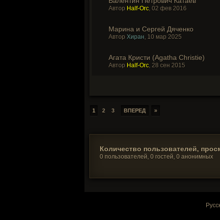
Валентин Петрович Катаев
Автор
Half-Orc
,
02 фев 2016
Марина и Сергей Дяченко
Автор
Хиран
,
10 мар 2025
Агата Кристи (Agatha Christie)
Автор
Half-Orc
,
28 сен 2015
1
2
3
ВПЕРЕД
»
Количество пользователей, прос
0 пользователей, 0 гостей, 0 анонимных
Русс