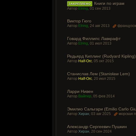
Книги по играм
ЗАКРЕПЛЕНО
Автор
Elring
,
01 сен 2013
Виктор Гюго
Автор
Elring
,
24 авг 2013
французск
Говард Филлипс Лавкрафт
Автор
Elring
,
01 июл 2013
Редьярд Киплинг (Rudyard Kipling)
Автор
Half-Orc
,
05 окт 2015
Станислав Лем (Stanisław Lem)
Автор
Half-Orc
,
20 июл 2015
Ларри Нивен
Автор
Вайпер
,
05 фев 2014
Эмилио Сальгари (Emilio Carlo Giu
Автор
Хиран
,
03 авг 2025
морская 
Александр Сергеевич Пушкин
Автор
Хиран
,
20 сен 2024