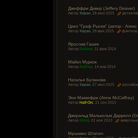
Джеффри Дивер (Jeffery Deaver)
Автор
Хиран
,
28 июл 2025
детектив
Цикл "Граф Рысев" (автор - Алекс
Автор
Хиран
,
26 мая 2025
фэнтези
Ярослав Гашек
Автор
Вайпер
,
11 фев 2014
Майкл Муркок
Автор
Вайпер
,
14 янв 2014
Наталья Буланова
Автор
Хиран
,
07 июл 2025
российс
Энн Маккефри (Anne McCaffrey)
Автор
Half-Orc
,
21 сен 2015
Джеральд Малькольм Даррелл (Ger
Автор
Elring
,
01 ноя 2013
животные
Мршавко Штапич