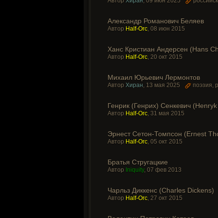
Автор
Хиран
,
09 июн 2025
российск
Александр Романович Беляев
Автор
Half-Orc
,
08 июн 2015
Ханс Кристиан Андерсен (Hans Chr
Автор
Half-Orc
,
20 окт 2015
Михаил Юрьевич Лермонтов
Автор
Хиран
,
13 мая 2025
поэзия
,
Генрик (Генрих) Сенкевич (Henryk 
Автор
Half-Orc
,
31 мая 2015
Эрнест Сетон-Томпсон (Ernest Th
Автор
Half-Orc
,
05 окт 2015
Братья Стругацкие
Автор
Iniquity
,
07 фев 2013
Чарльз Диккенс (Charles Dickens)
Автор
Half-Orc
,
27 окт 2015