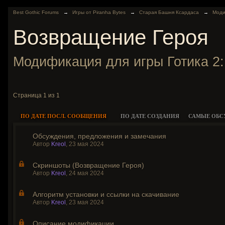
Best Gothic Forums
→
Игры от Piranha Bytes
→
Старая Башня Ксардаса
→
Моди
Возвращение Героя
Модификация для игры Готика 2
Страница 1 из 1
ПО ДАТЕ ПОСЛ. СООБЩЕНИЯ
ПО ДАТЕ СОЗДАНИЯ
САМЫЕ ОБ
Обсуждения, предложения и замечания
Автор
Kreol
,
23 мая 2024
Скриншоты (Возвращение Героя)
Автор
Kreol
,
24 мая 2024
Алгоритм установки и ссылки на скачивание
Автор
Kreol
,
23 мая 2024
Описание модификации